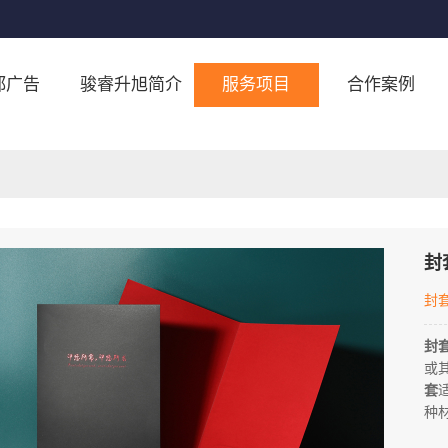
都广告
骏睿升旭简介
服务项目
合作案例
封
封
封
或
套
种