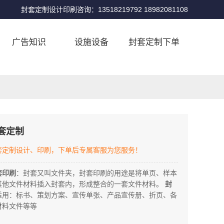
封套定制设计印刷咨询：13518219792 18982081108
广告知识
设施设备
封套定制下单
套定制
套定制设计、印刷，下单后专属客服为您服务！
套印刷
：封套又叫文件夹，封套印刷的用途是将单页、样本
其他文件材料插入封套内，形成整合的一套文件材料。
封
适用：标书、策划方案、宣传单张、产品宣传册、折页、各
材料文件等等