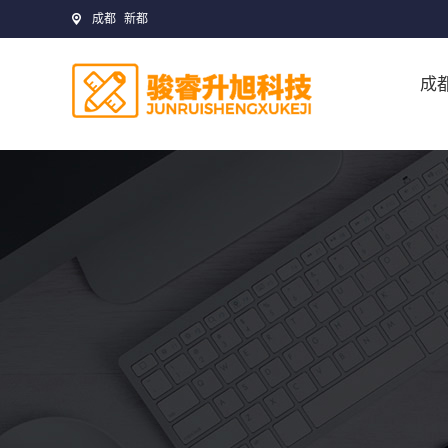
成都
新都
成