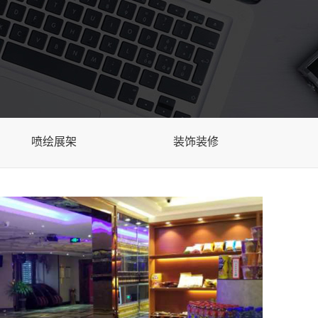
喷绘展架
装饰装修