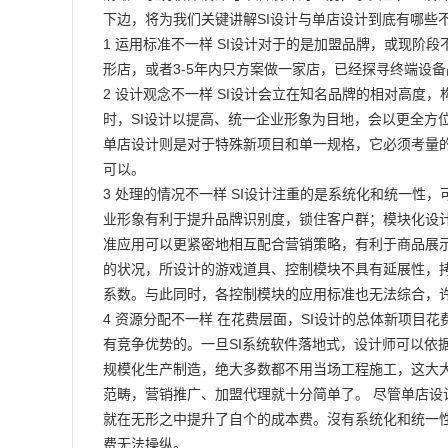
下边，将为我们关键讲解SI设计与单店设计到底有哪些
1 运用标准不一样 SI设计对于的是加盟品牌，或现阶
形店，或者3-5年内只方案做一家店，已经探寻终端设
2 设计观念不一样 SI设计会立在知名品牌的相对高
时，SI设计以提高、统一企业形象为目地，会以更全方
单店设计则是对于特殊新项目和单一规格，它必须考量
可以。
3 处理的情况不一样 SI设计注重的是系统化和统一
业形象有利于提升品牌识别度，锁住客户群；模块化设
准应用可以更紧密地相互配合营销策略，有利于商品展
的状况，所设计的游戏道具、控制模块不具有延展性，
系数。与此同时，各控制模块的应用标准也无法综合，
4 资源分配不一样 在花费层面，SI设计的总体新项
有竞争优势的。一旦SI系统软件落地式，设计师可以依
规模化生产制造，绝大多数都不用当场工程施工，这大
范畴，营销推广、加盟代理就十分简单了。 尽管单店
就在无形之中提升了自个的成本费。沒有系统化和统一
费无法操纵。