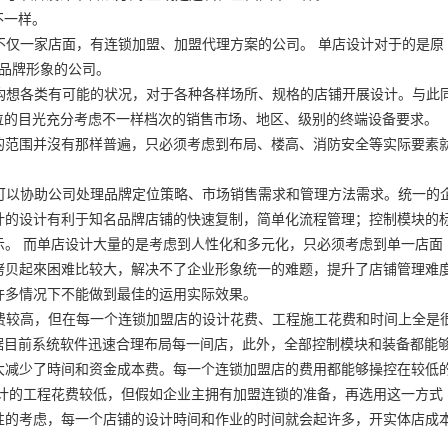
不一样。
段不仅一家店面，有连锁加盟、加盟代理方案的公司。 单店设计对于的是原
备品牌形象的公司。
度，构想各类有可能的状况，对于各种各样场所、规格的店铺开展设计。与此
位的目光充分考虑不一样档次的销售市场、地区、级别的终端设备要求。
的范围并沒有那样普遍，只必须考虑到布局、楼高、消防安全等实际要素
性，可以协助公司处理品牌定位策略、市场销售需求和管理方法需求。统一的
计的设计有利于知名品牌店铺的快速复制，简单化流程管理；控制模块的
示。 而单店设计大量的是考虑到人性化和多元化，只必须考虑到单一店面
拷贝起來困难比较大，解决不了企业形象统一的难题，提升了店铺管理难
许多情况下不能做到最佳的运用实际效果。
目花费较高，但在每一个连锁加盟店的设计花费、工程施工花费和时间上全是
据目前系统软件迅速合理布局每一间店，此外，全部控制模块和装备都能
大减少了時间和资金成本费。每一个连锁加盟店的费用都能够操控在较低
设计的工程花费较低，但假如企业主拥有加盟连锁的准备，再选用这一方式
性的考虑，每一个店铺的设计時间和作业的时间就会起许多，开实体店成