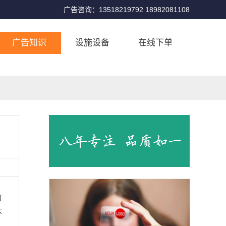
广告咨询：13518219792 18982081108
广告知识
设施设备
在线下单
打
太