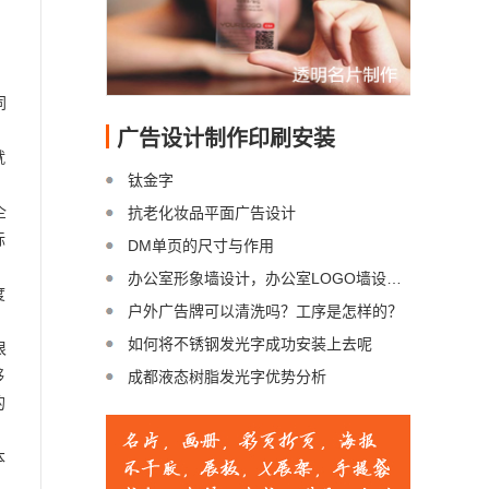
同
广告设计制作印刷安装
就
钛金字
企
抗老化妆品平面广告设计
标
DM单页的尺寸与作用
办公室形象墙设计，办公室LOGO墙设计，会议室背景墙设计制作
度
户外广告牌可以清洗吗？工序是怎样的？
如何将不锈钢发光字成功安装上去呢
很
够
成都液态树脂发光字优势分析
的
本