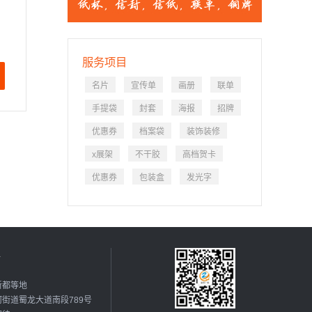
服务项目
名片
宣传单
画册
联单
手提袋
封套
海报
招牌
优惠券
档案袋
装饰装修
x展架
不干胶
高档贺卡
优惠券
包装盒
发光字
市
新都等地
街道蜀龙大道南段789号