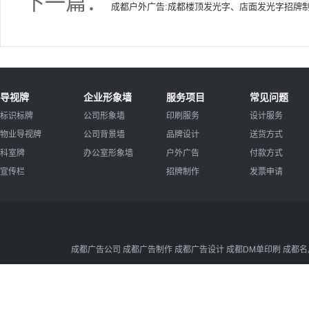
下一篇：
成都户外广告:成都楼顶发光字、店面发光字招牌
导视牌
企业形象墙
服务项目
常见问题
标识标牌
公司形象墙
印刷服务
设计服务
物业导视牌
公司背景墙
品牌设计
送货方式
科室牌
办公室形象墙
户外广告
付款方式
宣传栏
招牌制作
发票申请
成都广告公司 成都广告制作 成都广告设计 成都DM单印刷 成都